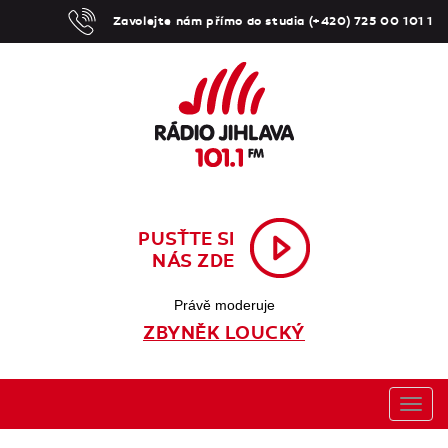
Zavolejte nám přímo do studia (+420) 725 00 101 1
PUSŤTE SI
NÁS ZDE
Právě moderuje
ZBYNĚK LOUCKÝ
Toggl
navig