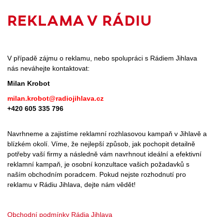
REKLAMA V RÁDIU
V případě zájmu o reklamu, nebo spolupráci s Rádiem Jihlava
nás neváhejte kontaktovat:
Milan Krobot
milan.krobot@radiojihlava.cz
+420 605 335 796
Navrhneme a zajistíme reklamní rozhlasovou kampaň v Jihlavě a
blízkém okolí. Víme, že nejlepší způsob, jak pochopit detailně
potřeby vaší firmy a následně vám navrhnout ideální a efektivní
reklamní kampaň, je osobní konzultace vašich požadavků s
naším obchodním poradcem. Pokud nejste rozhodnutí pro
reklamu v Rádiu Jihlava, dejte nám vědět!
Obchodní podmínky Rádia Jihlava