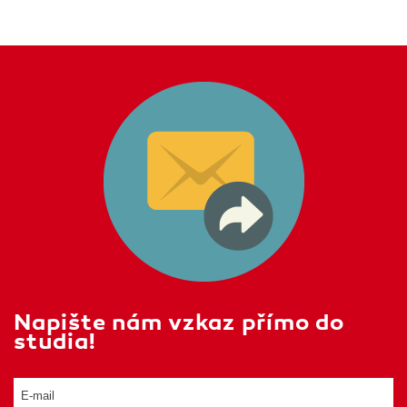
Napište nám vzkaz přímo do
studia!